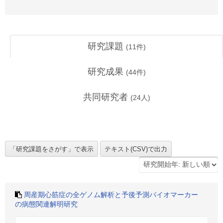
研究課題
(
11
件)
研究成果
(
44
件)
共同研究者
(
24
人)
周産期心筋症の全ゲノム解析と予後予測バイオマーカー
の病態関連解明研究