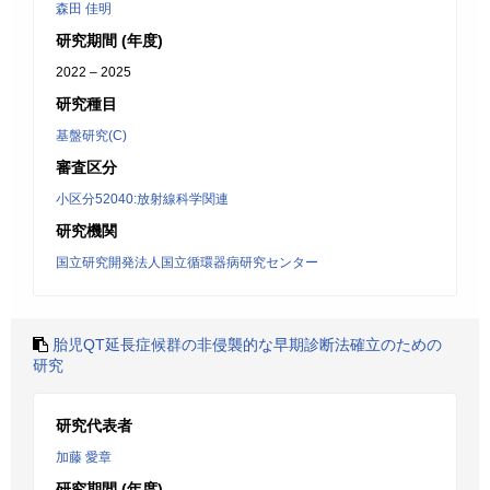
森田 佳明
研究期間 (年度)
2022 – 2025
研究種目
基盤研究(C)
審査区分
小区分52040:放射線科学関連
研究機関
国立研究開発法人国立循環器病研究センター
胎児QT延長症候群の非侵襲的な早期診断法確立のための
研究
研究代表者
加藤 愛章
研究期間 (年度)