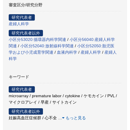
審査区分/研究分野
研究代表者
産婦人科学
研究代表者以外
小区分53020:循環器内科学関連
/
小区分56040:産婦人科学
関連
/
小区分52040:放射線科学関連
/
小区分52050:胎児医
学および小児成育学関連
/
血液内科学
/
産婦人科学
/
産婦人
科学
キーワード
研究代表者
microarray / premature labor / cytokine / ケモカイン / PVL /
マイクロアレイ / 早産 / サイトカイン
研究代表者以外
妊娠高血圧症候群 / 心不全
…
もっと見る