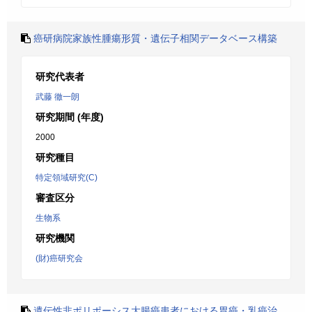
癌研病院家族性腫瘍形質・遺伝子相関データベース構築
研究代表者
武藤 徹一朗
研究期間 (年度)
2000
研究種目
特定領域研究(C)
審査区分
生物系
研究機関
(財)癌研究会
遺伝性非ポリポーシス大腸癌患者における胃癌・乳癌治