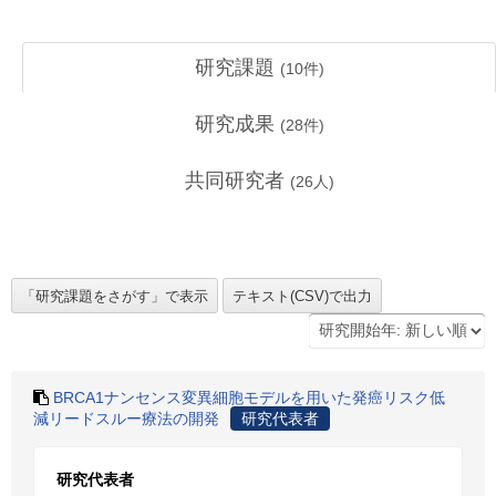
研究課題
(
10
件)
研究成果
(
28
件)
共同研究者
(
26
人)
BRCA1ナンセンス変異細胞モデルを用いた発癌リスク低
減リードスルー療法の開発
研究代表者
研究代表者