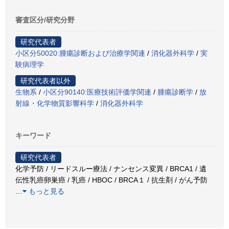
審査区分/研究分野
研究代表者
小区分50020:腫瘍診断および治療学関連
/
消化器外科学
/
実
験病理学
研究代表者以外
生物系
/
小区分90140:医療技術評価学関連
/
腫瘍診断学
/
放
射線・化学物質影響科学
/
消化器外科学
キーワード
研究代表者
化学予防 / リードスルー療法 / ナンセンス変異 / BRCA1 / 遺
伝性乳癌卵巣癌 / 乳癌 / HBOC / BRCA１ / 抗生剤 / がん予防
…
もっと見る