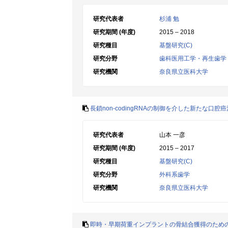
研究代表者
杉浦 勉
研究期間 (年度)
2015 – 2018
研究種目
基盤研究(C)
研究分野
歯科医用工学・再生歯学
研究機関
奈良県立医科大学
長鎖non-codingRNAの制御を介した新たな口腔
研究代表者
山本 一彦
研究期間 (年度)
2015 – 2017
研究種目
基盤研究(C)
研究分野
外科系歯学
研究機関
奈良県立医科大学
即時・早期荷重インプラントの骨結合獲得のため