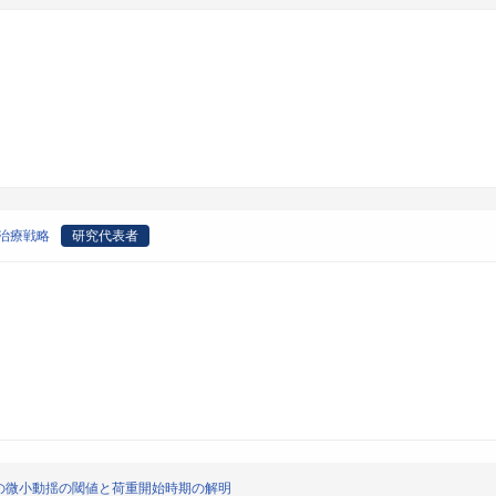
癌治療戦略
研究代表者
の微小動揺の閾値と荷重開始時期の解明