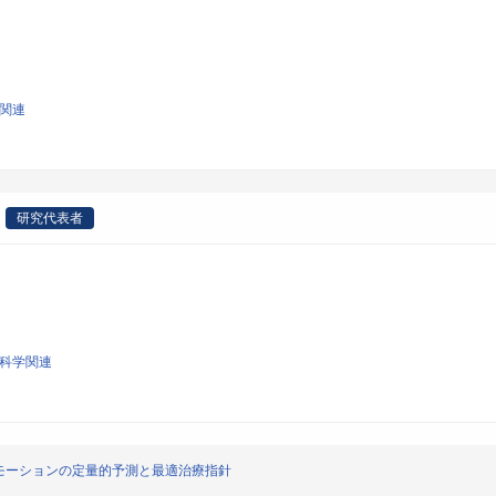
学関連
研究代表者
腔科学関連
モーションの定量的予測と最適治療指針