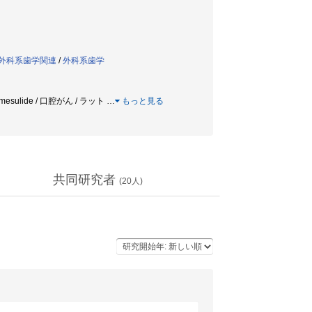
0:外科系歯学関連
/
外科系歯学
n / nimesulide / 口腔がん / ラット
…
もっと見る
共同研究者
(
20
人)