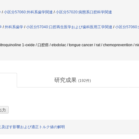
学
/
小区分57060:外科系歯学関連
/
小区分57020:病態系口腔科学関連
学
/
外科系歯学
/
小区分57040:口腔再生医学および歯科医用工学関連
/
小区分5706
nitroquinoline 1-oxide / 口腔癌 / etodolac / tongue cancer / rat / chemopreventio
研究成果
(
192
件)
に及ぼす影響および適正トルク値の解明