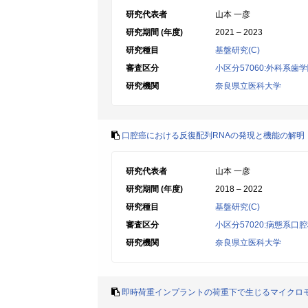
研究代表者
山本 一彦
研究期間 (年度)
2021 – 2023
研究種目
基盤研究(C)
審査区分
小区分57060:外科系歯
研究機関
奈良県立医科大学
口腔癌における反復配列RNAの発現と機能の解明
研究代表者
山本 一彦
研究期間 (年度)
2018 – 2022
研究種目
基盤研究(C)
審査区分
小区分57020:病態系口
研究機関
奈良県立医科大学
即時荷重インプラントの荷重下で生じるマイクロ