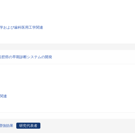
生医学および歯科医用工学関連
口腔癌の早期診断システムの開発
学関連
の増強効果
研究代表者