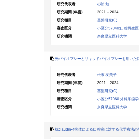
研究代表者
杉浦 勉
研究期間 (年度)
2021 – 2024
研究種目
基盤研究(C)
審査区分
小区分57040:口腔再
研究機関
奈良県立医科大学
光バイオプシーとリキッドバイオプシーを用いた
研究代表者
松末 友美子
研究期間 (年度)
2021 – 2024
研究種目
基盤研究(C)
審査区分
小区分57060:外科系歯
研究機関
奈良県立医科大学
抗claudin-4抗体による口腔癌に対する化学療法