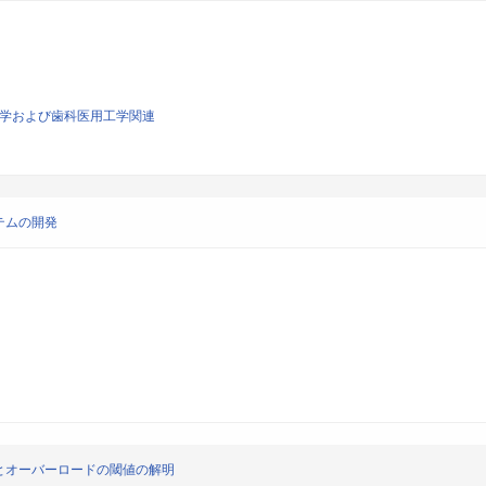
生医学および歯科医用工学関連
テムの開発
とオーバーロードの閾値の解明