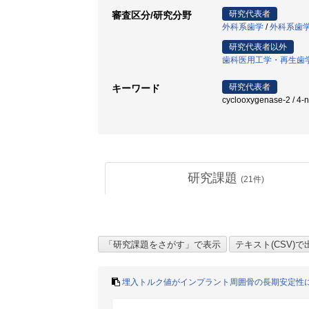
研究代表者
審査区分/研究分野
外科系歯学
/
外科系歯
研究代表者以外
歯科医用工学・再生歯
研究代表者
キーワード
cyclooxygenase-2 / 4-
研究課題
(
21
件)
埋入トルク値がインプラント周囲骨の長期安定性