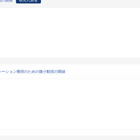
法の開発
研究代表者
レーション獲得のための微小動揺の閾値