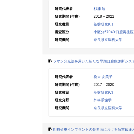
研究代表者
杉浦 勉
研究期間 (年度)
2018 – 2022
研究種目
基盤研究(C)
審査区分
小区分57040:口腔再
研究機関
奈良県立医科大学
ラマン分光法を用いた新たな早期口腔癌診断シス
研究代表者
松末 友美子
研究期間 (年度)
2017 – 2020
研究種目
基盤研究(C)
研究分野
外科系歯学
研究機関
奈良県立医科大学
即時荷重インプラントの骨界面における荷重伝達