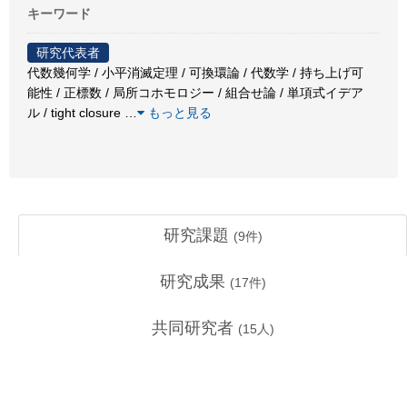
キーワード
研究代表者
代数幾何学 / 小平消滅定理 / 可換環論 / 代数学 / 持ち上げ可
能性 / 正標数 / 局所コホモロジー / 組合せ論 / 単項式イデア
ル / tight closure
…
もっと見る
研究課題
(
9
件)
研究成果
(
17
件)
共同研究者
(
15
人)