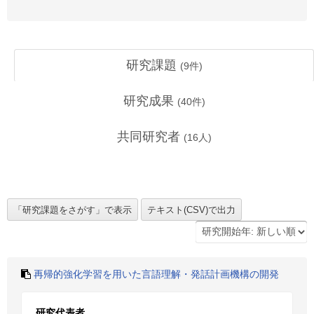
研究課題
(
9
件)
研究成果
(
40
件)
共同研究者
(
16
人)
再帰的強化学習を用いた言語理解・発話計画機構の開発
研究代表者