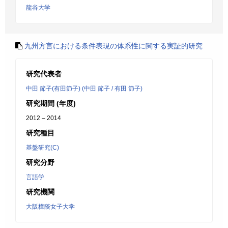
龍谷大学
九州方言における条件表現の体系性に関する実証的研究
研究代表者
中田 節子(有田節子) (中田 節子 / 有田 節子)
研究期間 (年度)
2012 – 2014
研究種目
基盤研究(C)
研究分野
言語学
研究機関
大阪樟蔭女子大学