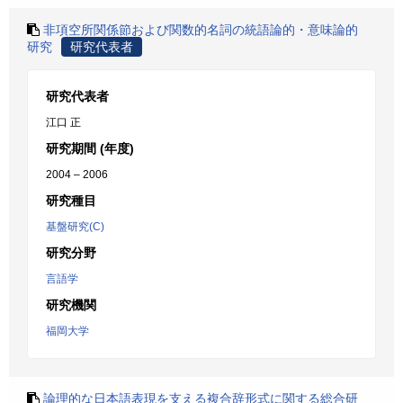
非項空所関係節および関数的名詞の統語論的・意味論的
研究
研究代表者
研究代表者
江口 正
研究期間 (年度)
2004 – 2006
研究種目
基盤研究(C)
研究分野
言語学
研究機関
福岡大学
論理的な日本語表現を支える複合辞形式に関する総合研