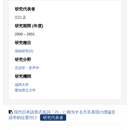
研究代表者
江口 正
研究期間 (年度)
2000 – 2001
研究種目
奨励研究(A)
研究分野
言語学・音声学
研究機関
福岡大学
愛知県立大学
現代日本語形式名詞「の」に相当する方言表現の理論言
語学的位置付け
研究代表者