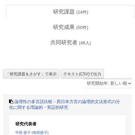
研究課題
(
14
件)
研究成果
(
50
件)
共同研究者
(
48
人)
論理性の多言語比較－西日本方言の論理的文法形式の分
化に関する理論的・実証的研究
研究代表者
中田 節子 (有田節子)