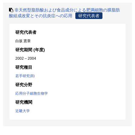
非天然型脂肪酸および食品成分による肥満細胞の膜脂肪
酸組成改変とその抗炎症への応用
研究代表者
研究代表者
白坂 憲章
研究期間 (年度)
2002 – 2004
研究種目
若手研究(B)
研究分野
応用分子細胞生物学
研究機関
近畿大学