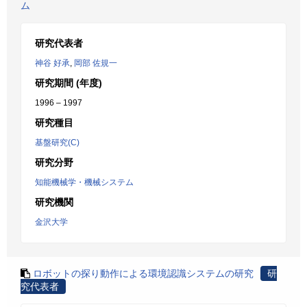
ム
研究代表者
神谷 好承
,
岡部 佐規一
研究期間 (年度)
1996 – 1997
研究種目
基盤研究(C)
研究分野
知能機械学・機械システム
研究機関
金沢大学
ロボットの探り動作による環境認識システムの研究
研
究代表者