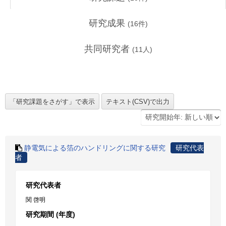
研究成果
(
16
件)
共同研究者
(
11
人)
静電気による箔のハンドリングに関する研究
研究代表
者
研究代表者
関 啓明
研究期間 (年度)