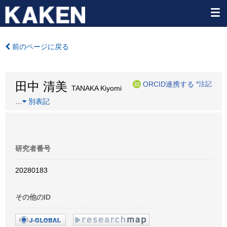
前のページに戻る
田中 清美
ORCID連携する
*注記
TANAKA Kiyomi
…
別表記
研究者番号
20280183
その他のID