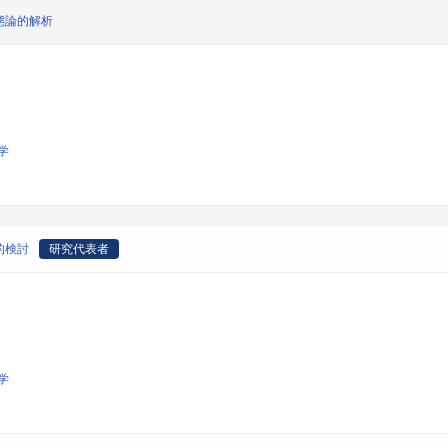
態論的解析
学
的検討
研究代表者
学