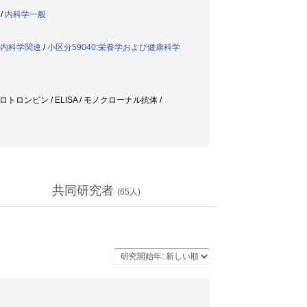
/
内科学一般
ー内科学関連
/
小区分59040:栄養学および健康科学
ロンビン / ELISA / モノクローナル抗体 /
共同研究者
(
65
人)