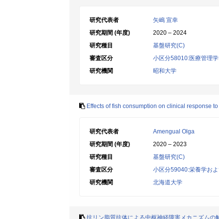
研究代表者
矢嶋 宣幸
研究期間 (年度)
2020 – 2024
研究種目
基盤研究(C)
審査区分
小区分58010:医療管
研究機関
昭和大学
Effects of fish consumption on clinical response t
研究代表者
Amengual Olga
研究期間 (年度)
2020 – 2023
研究種目
基盤研究(C)
審査区分
小区分59040:栄養学お
研究機関
北海道大学
抗リン脂質抗体による中枢神経障害メカニズムの