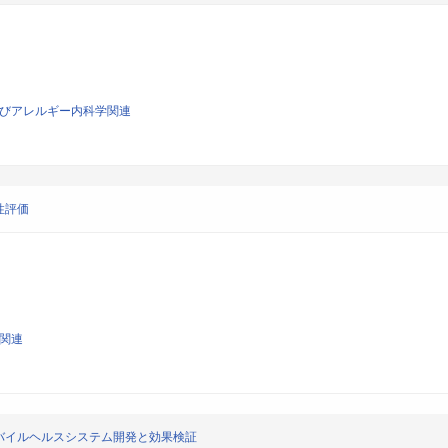
およびアレルギー内科学関連
性評価
学関連
バイルヘルスシステム開発と効果検証