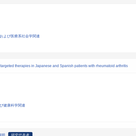
理学および医療系社会学関連
o targeted therapies in Japanese and Spanish patients with rheumatoid arthritis
よび健康科学関連
解明
研究代表者