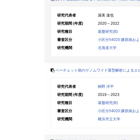
研究代表者
渥美 達也
研究期間 (年度)
2020 – 2022
研究種目
基盤研究(B)
審査区分
小区分54020:膠原病
研究機関
北海道大学
ベーチェット病のゲノムワイド亜型解析によるエ
研究代表者
桐野 洋平
研究期間 (年度)
2019 – 2023
研究種目
基盤研究(B)
審査区分
小区分54020:膠原病
研究機関
横浜市立大学