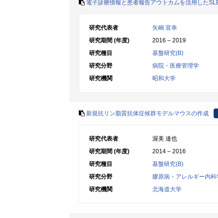
電子診療情報と患者報告アウトカムを活用したSL
研究代表者
矢嶋 宣幸
研究期間 (年度)
2016 – 2019
研究種目
基盤研究(B)
研究分野
病院・医療管理学
研究機関
昭和大学
新規抗リン脂質抗体症候群モデルマウスの作成
研究代表者
渥美 達也
研究期間 (年度)
2014 – 2016
研究種目
基盤研究(B)
研究分野
膠原病・アレルギー内科
研究機関
北海道大学