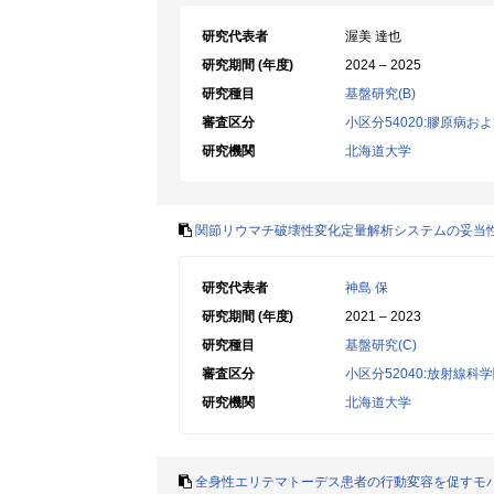
研究代表者
渥美 達也
研究期間 (年度)
2024 – 2025
研究種目
基盤研究(B)
審査区分
小区分54020:膠原病
研究機関
北海道大学
関節リウマチ破壊性変化定量解析システムの妥当
研究代表者
神島 保
研究期間 (年度)
2021 – 2023
研究種目
基盤研究(C)
審査区分
小区分52040:放射線科
研究機関
北海道大学
全身性エリテマトーデス患者の行動変容を促すモ