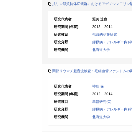
抗リン脂質抗体症候群におけるアデノシン二リン酸
研究代表者
渥美 達也
研究期間 (年度)
2013 – 2014
研究種目
挑戦的萌芽研究
研究分野
膠原病・アレルギー内科
研究機関
北海道大学
関節リウマチ超音波検査：毛細血管ファントムの
研究代表者
神島 保
研究期間 (年度)
2012 – 2014
研究種目
基盤研究(C)
研究分野
膠原病・アレルギー内科
研究機関
北海道大学