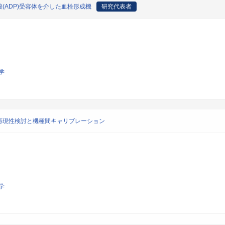
(ADP)受容体を介した血栓形成機
研究代表者
学
再現性検討と機種間キャリブレーション
学