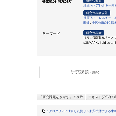
研究代表者
審査区分/研究分野
膠原病・アレルギー内
研究代表者以外
膠原病・アレルギー・
関連
/
小区分58010
研究代表者
キーワード
抗リン脂質抗体 / ホスフ
p38MAPK / lipid scram
研究課題
(
18
件)
ミクログリアに注目した抗リン脂質抗体による中