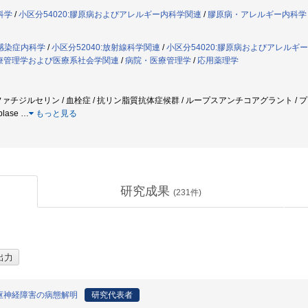
科学
/
小区分54020:膠原病およびアレルギー内科学関連
/
膠原病・アレルギー内科学
感染症内科学
/
小区分52040:放射線科学関連
/
小区分54020:膠原病およびアレルギ
:医療管理学および医療系社会学関連
/
病院・医療管理学
/
応用薬理学
ァチジルセリン / 血栓症 / 抗リン脂質抗体症候群 / ループスアンチコアグラント / プロト
blase
…
もっと見る
研究成果
(
231
件)
枢神経障害の病態解明
研究代表者