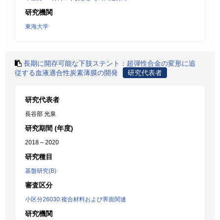
研究機関
東海大学
長期に開存可能な下肢ステント：超弾性合金の変形に追
従する血液適合性炭素薄膜の開発
研究代表者
研究代表者
長谷部 光泉
研究期間 (年度)
2018 – 2020
研究種目
基盤研究(B)
審査区分
小区分26030:複合材料および界面関連
研究機関