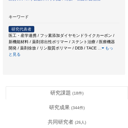
キーワード
研究代表者
医工・産学連携 / フッ素添加ダイヤモンドライクカーボン /
新機能材料 / 薬剤溶出性ポリマー / ステント治療 / 医療機器
開発 / 薬剤徐放 / リン脂質ポリマー / DEB / TACE
…
もっ
と見る
研究課題
(
18
件)
研究成果
(
344
件)
共同研究者
(
26
人)