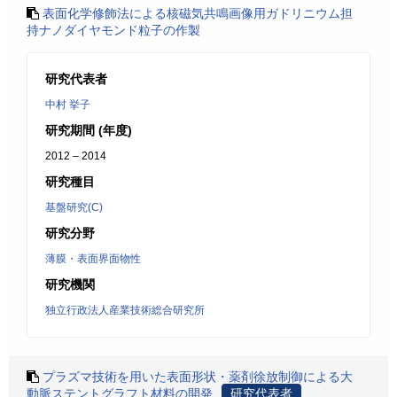
表面化学修飾法による核磁気共鳴画像用ガドリニウム担
持ナノダイヤモンド粒子の作製
研究代表者
中村 挙子
研究期間 (年度)
2012 – 2014
研究種目
基盤研究(C)
研究分野
薄膜・表面界面物性
研究機関
独立行政法人産業技術総合研究所
プラズマ技術を用いた表面形状・薬剤徐放制御による大
動脈ステントグラフト材料の開発
研究代表者