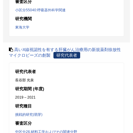
審査区分
小区分55040:呼吸器外科学関連
研究機関
東海大学
高いX線視認性を有する肝臓がん治療用の新規薬剤徐放性
マイクロビーズの創製
研究代表者
研究代表者
長谷部 光泉
研究期間 (年度)
2019 – 2021
研究種目
挑戦的研究(萌芽)
審査区分
中区分26:材料工学およびその関連分野