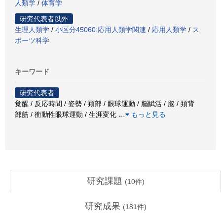
人類学
/
体育学
研究代表者以外
生理人類学
/
小区分45060:応用人類学関連
/
応用人類学
/
ス
ポーツ科学
キーワード
研究代表者
覚醒 / 反応時間 / 姿勢 / 頚部 / 眼球運動 / 脳賦活 / 脳 / 頚背
部筋 / 衝動性眼球運動 / 生涯変化
…
もっと見る
研究課題
(
10
件)
研究成果
(
181
件)