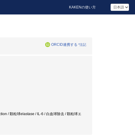
KAKENの使い方
ORCID連携する
*注記
protection / 顆粒球elastase / IL-6 / 白血球除去 / 顆粒球エ