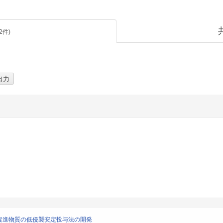
2
件)
促進物質の低侵襲安定投与法の開発