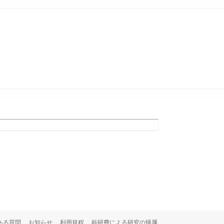
ある質問
お知らせ
利用規程
科研費による研究の帰属