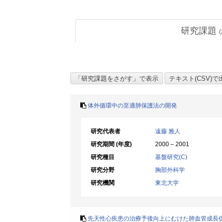
研究課題
(
体外循環中の至適肺保護法の開発
研究代表者
遠藤 雅人
研究期間 (年度)
2000 – 2001
研究種目
基盤研究(C)
研究分野
胸部外科学
研究機関
東北大学
先天性心疾患の治療予後向上にむけた肺血管成長