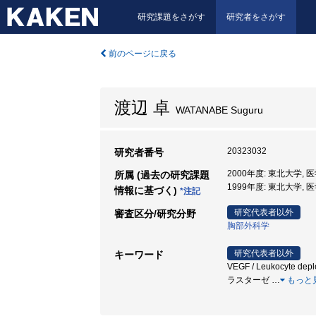
研究課題をさがす
研究者をさがす
前のページに戻る
渡辺 卓
WATANABE Suguru
20323032
研究者番号
2000年度: 東北大学,
所属 (過去の研究課題
1999年度: 東北大学,
情報に基づく)
*注記
研究代表者以外
審査区分/研究分野
胸部外科学
研究代表者以外
キーワード
VEGF / Leukocyte depl
ラスターゼ
…
もっと