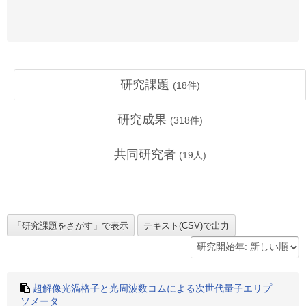
研究課題
(
18
件)
研究成果
(
318
件)
共同研究者
(
19
人)
超解像光渦格子と光周波数コムによる次世代量子エリプ
ソメータ