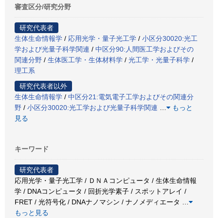
審査区分/研究分野
研究代表者
生体生命情報学
/
応用光学・量子光工学
/
小区分30020:光工
学および光量子科学関連
/
中区分90:人間医工学およびその
関連分野
/
生体医工学・生体材料学
/
光工学・光量子科学
/
理工系
研究代表者以外
生体生命情報学
/
中区分21:電気電子工学およびその関連分
野
/
小区分30020:光工学および光量子科学関連
…
もっと
見る
キーワード
研究代表者
応用光学・量子光工学 / ＤＮＡコンピュータ / 生体生命情報
学 / DNAコンピュータ / 回折光学素子 / スポットアレイ /
FRET / 光符号化 / DNAナノマシン / ナノメディエータ
…
もっと見る