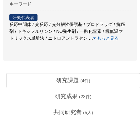
キーワード
研究代表者
反応中間体 / 光反応 / 光分解性保護基 / プロドラッグ / 抗癌
剤 / ドキシフルリジン / NO発生剤 / 一酸化窒素 / 極低温マ
トリックス単離法 / ニトロアントラセン
…
もっと見る
研究課題
(
4
件)
研究成果
(
23
件)
共同研究者
(
5
人)