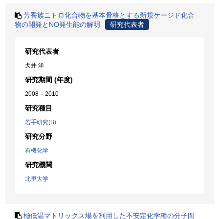
芳香族ニトロ化合物を基本骨格とする新規ケージド化合
物の開発とNO発生能の解明
研究代表者
研究代表者
犬井 洋
研究期間 (年度)
2008 – 2010
研究種目
若手研究(B)
研究分野
有機化学
研究機関
北里大学
極低温マトリックス場を利用した不安定化学種の分子間