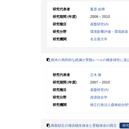
研究代表者
夏原 由博
研究期間 (年度)
2008 – 2010
研究種目
基盤研究(A)
研究分野
環境影響評価・環境政策
研究機関
名古屋大学
樹木の局所的な絶滅が景観レベルの種多様性に及
研究代表者
正木 隆
研究期間 (年度)
2007 – 2010
研究種目
基盤研究(A)
研究分野
資源保全学
研究機関
独立行政法人森林総合研
鳥取砂丘の海浜植生保全と景観保全の両立
研