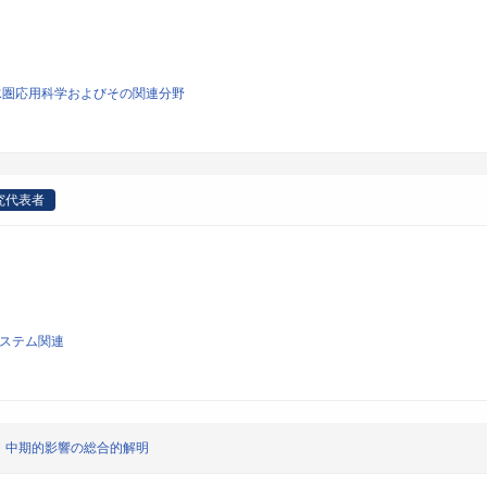
、水圏応用科学およびその関連分野
究代表者
システム関連
・中期的影響の総合的解明