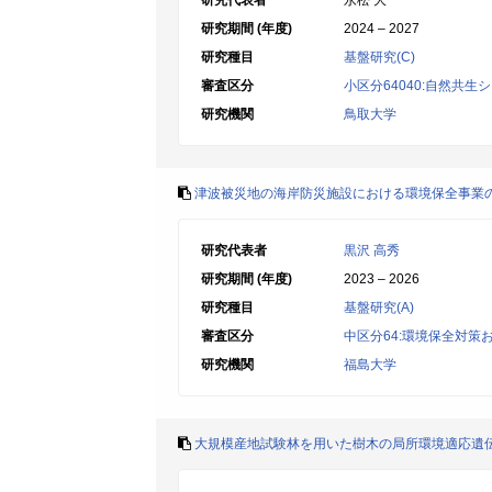
研究代表者
永松 大
研究期間 (年度)
2024 – 2027
研究種目
基盤研究(C)
審査区分
小区分64040:自然共生
研究機関
鳥取大学
津波被災地の海岸防災施設における環境保全事業
研究代表者
黒沢 高秀
研究期間 (年度)
2023 – 2026
研究種目
基盤研究(A)
審査区分
中区分64:環境保全対策
研究機関
福島大学
大規模産地試験林を用いた樹木の局所環境適応遺