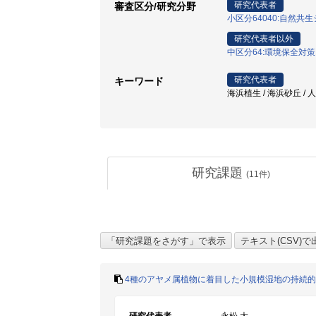
研究代表者
審査区分/研究分野
小区分64040:自然共
研究代表者以外
中区分64:環境保全対
研究代表者
キーワード
海浜植生 / 海浜砂丘 / 人
研究課題
(
11
件)
4種のアヤメ属植物に着目した小規模湿地の持続