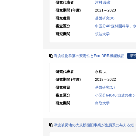
研究代表者
津村 義彦
研究期間 (年度)
2021 – 2023
研究種目
基盤研究(A)
審査区分
中区分40:森林圏科学
研究機関
筑波大学
海浜植物群落の安定性とEco-DRR機能検証
研
研究代表者
永松 大
研究期間 (年度)
2018 – 2022
研究種目
基盤研究(C)
審査区分
小区分64040:自然共生
研究機関
鳥取大学
津波被災地の大規模復旧事業が生態系に与える短