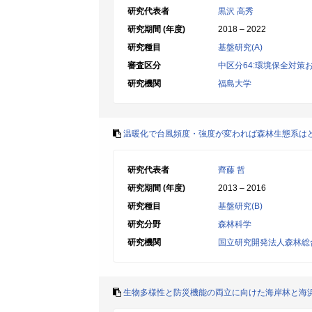
研究代表者
黒沢 高秀
研究期間 (年度)
2018 – 2022
研究種目
基盤研究(A)
審査区分
中区分64:環境保全対策
研究機関
福島大学
温暖化で台風頻度・強度が変われば森林生態系は
研究代表者
齊藤 哲
研究期間 (年度)
2013 – 2016
研究種目
基盤研究(B)
研究分野
森林科学
研究機関
国立研究開発法人森林総
生物多様性と防災機能の両立に向けた海岸林と海