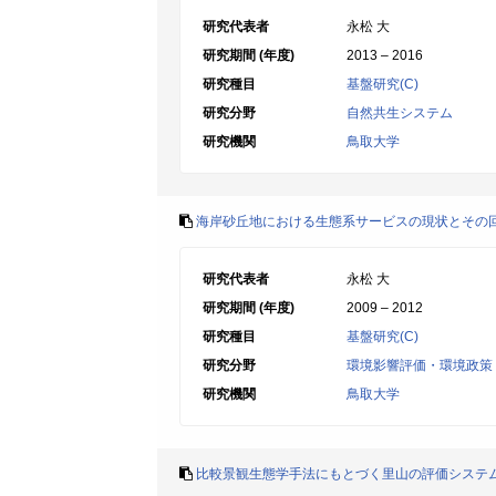
研究代表者
永松 大
研究期間 (年度)
2013 – 2016
研究種目
基盤研究(C)
研究分野
自然共生システム
研究機関
鳥取大学
海岸砂丘地における生態系サービスの現状とその
研究代表者
永松 大
研究期間 (年度)
2009 – 2012
研究種目
基盤研究(C)
研究分野
環境影響評価・環境政策
研究機関
鳥取大学
比較景観生態学手法にもとづく里山の評価システ