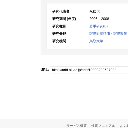
研究代表者
永松 大
研究期間 (年度)
2006 – 2008
研究種目
若手研究(B)
研究分野
環境影響評価・環境政策
研究機関
鳥取大学
URL:
サービス概要
検索マニュアル
よく