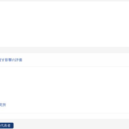
ぼす影響の評価
究所
究代表者