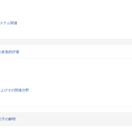
システム関連
の多面的評価
およびその関連分野
伝子の解明