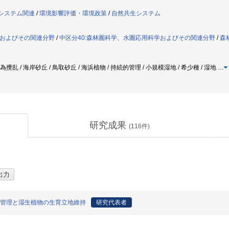
生システム関連
/
環境影響評価・環境政策
/
自然共生システム
策およびその関連分野
/
中区分40:森林圏科学、水圏応用科学およびその関連分野
/
森
為攪乱 / 海岸砂丘 / 鳥取砂丘 / 海浜植物 / 持続的管理 / 小規模湿地 / 希少種 / 湿地
…
研究成果
(
116
件)
的管理と湿生植物の生育立地維持
研究代表者