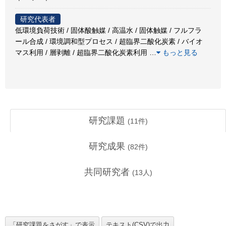
研究代表者
低環境負荷技術 / 固体酸触媒 / 高温水 / 固体触媒 / フルフラ
ール合成 / 環境調和型プロセス / 超臨界二酸化炭素 / バイオ
マス利用 / 層剥離 / 超臨界二酸化炭素利用
…
もっと見る
研究課題
(
11
件)
研究成果
(
82
件)
共同研究者
(
13
人)