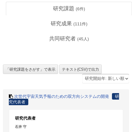
研究課題
(
6
件)
研究成果
(
111
件)
共同研究者
(
45
人)
次世代宇宙天気予報のための双方向システムの開発
研
究代表者
研究代表者
石井 守