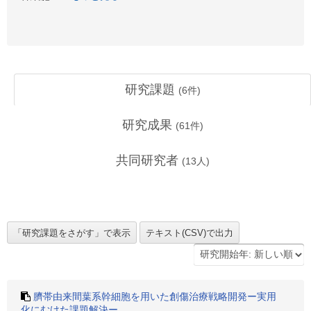
研究課題
(
6
件)
研究成果
(
61
件)
共同研究者
(
13
人)
臍帯由来間葉系幹細胞を用いた創傷治療戦略開発ー実用
化にむけた課題解決ー