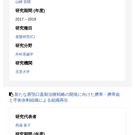
山崎 安晴
研究期間 (年度)
2017 – 2019
研究種目
基盤研究(C)
研究分野
外科系歯学
研究機関
北里大学
新たな唇顎口蓋裂治療戦略の開発に向けた臍帯・臍帯血
と手術余剰組織による組織再生
研究代表者
馬場 香子
研究期間 (年度)