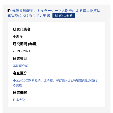
極低放射能モレキュラーシーブス開発による暗黒物質探
索実験におけるラドン削減
研究代表者
研究代表者
小川 洋
研究期間 (年度)
2019 – 2021
研究種目
基盤研究(C)
審査区分
小区分15020:素粒子、原子核、宇宙線および宇宙物理に関連す
る実験
研究機関
日本大学