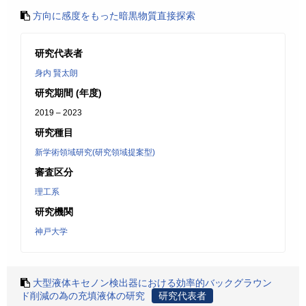
方向に感度をもった暗黒物質直接探索
研究代表者
身内 賢太朗
研究期間 (年度)
2019 – 2023
研究種目
新学術領域研究(研究領域提案型)
審査区分
理工系
研究機関
神戸大学
大型液体キセノン検出器における効率的バックグラウン
ド削減の為の充填液体の研究
研究代表者