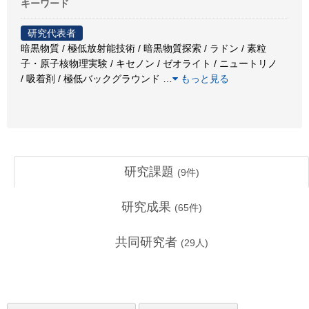
キーワード
研究代表者
暗黒物質 / 極低放射能技術 / 暗黒物質探索 / ラドン / 素粒
子・原子核物理実験 / キセノン / ゼオライト / ニュートリノ
/ 吸着剤 / 極低バックグラウンド
…
もっと見る
研究課題
(
9
件)
研究成果
(
65
件)
共同研究者
(
29
人)