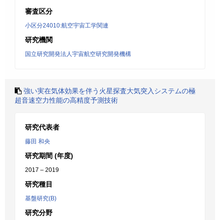
審査区分
小区分24010:航空宇宙工学関連
研究機関
国立研究開発法人宇宙航空研究開発機構
強い実在気体効果を伴う火星探査大気突入システムの極
超音速空力性能の高精度予測技術
研究代表者
藤田 和央
研究期間 (年度)
2017 – 2019
研究種目
基盤研究(B)
研究分野