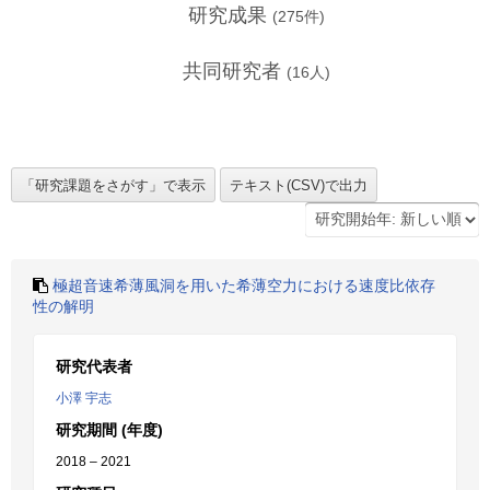
研究成果
(
275
件)
共同研究者
(
16
人)
極超音速希薄風洞を用いた希薄空力における速度比依存
性の解明
研究代表者
小澤 宇志
研究期間 (年度)
2018 – 2021