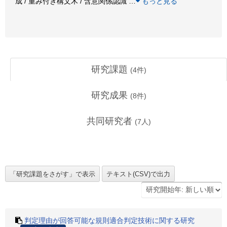
成 / 重み付き構文木 / 含意関係認識
…
もっと見る
研究課題
(
4
件)
研究成果
(
8
件)
共同研究者
(
7
人)
判定理由が回答可能な規則適合判定技術に関する研究