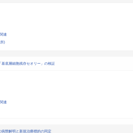
学関連
所)
「基底層細胞残存セオリー」の検証
学関連
の病態解明と新規治療標的の同定