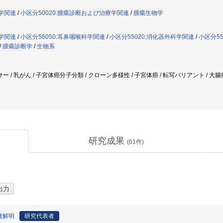
物学関連
/
小区分50020:腫瘍診断および治療学関連
/
腫瘍生物学
科学関連
/
小区分56050:耳鼻咽喉科学関連
/
小区分55020:消化器外科学関連
/
小区分5
/
腫瘍診断学
/
生物系
/ 乳がん / 子宮体癌分子分類 / クローン多様性 / 子宮体癌 / 転写バリアント / 大腸癌
研究成果
(
61
件)
連解明
研究代表者