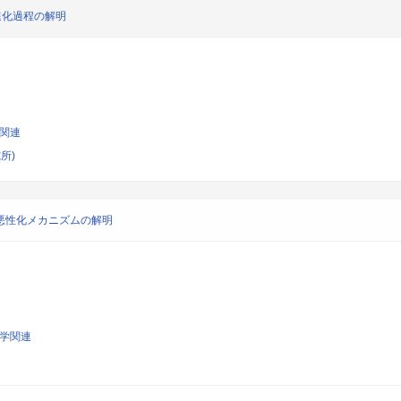
腫の進化過程の解明
学関連
所)
悪性化メカニズムの解明
科学関連