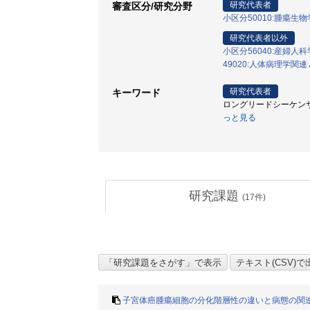
研究代表者
審査区分/研究分野
小区分50010:腫瘍生
研究代表者以外
小区分56040:産婦人
49020:人体病理学関連
研究代表者
キーワード
ロングリードシーケンサー 
っと見る
研究課題
(
17
件)
子宮体癌腫瘍細胞の分化階層性の違いと病態の関