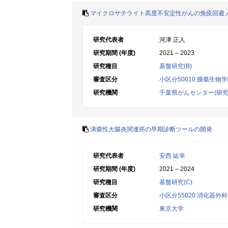
マイクロサテライト高度不安定性がんの免疫回避
研究代表者
河津 正人
研究期間 (年度)
2021 – 2023
研究種目
基盤研究(B)
審査区分
小区分50010:腫瘍生物
研究機関
千葉県がんセンター(研究
潰瘍性大腸炎関連癌の早期診断ツールの開発
研究代表者
安西 紘幸
研究期間 (年度)
2021 – 2024
研究種目
基盤研究(C)
審査区分
小区分55020:消化器外
研究機関
東京大学