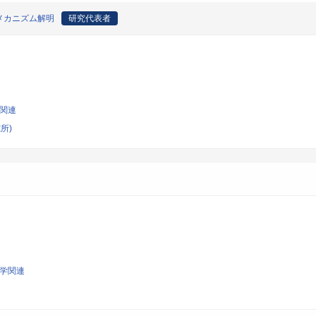
メカニズム解明
研究代表者
学関連
所)
科学関連