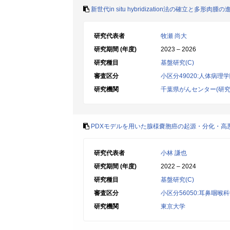
新世代in situ hybridization法の確立と多形肉
研究代表者
牧瀬 尚大
研究期間 (年度)
2023 – 2026
研究種目
基盤研究(C)
審査区分
小区分49020:人体病理
研究機関
千葉県がんセンター(研究
PDXモデルを用いた腺様嚢胞癌の起源・分化・高
研究代表者
小林 謙也
研究期間 (年度)
2022 – 2024
研究種目
基盤研究(C)
審査区分
小区分56050:耳鼻咽喉
研究機関
東京大学