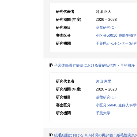
研究代表者
河津 正人
研究期間 (年度)
2026 – 2028
研究種目
基盤研究(C)
審査区分
小区分50010:腫瘍生物
研究機関
千葉県がんセンター(研究
子宮体癌温存療法における薬剤抵抗性・再発機序
研究代表者
片山 恵里
研究期間 (年度)
2026 – 2028
研究種目
基盤研究(C)
審査区分
小区分56040:産婦人科
研究機関
千葉大学
絨毛細胞におけるHLA発現の再評価：絨毛性疾患