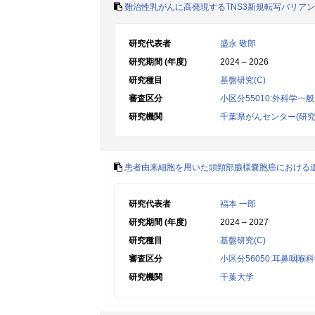
難治性乳がんに高発現するTNS3新規転写バリア
研究代表者
盛永 敬郎
研究期間 (年度)
2024 – 2026
研究種目
基盤研究(C)
審査区分
小区分55010:外科学
研究機関
千葉県がんセンター(研究
患者由来細胞を用いた頭頸部腺様嚢胞癌における
研究代表者
福本 一郎
研究期間 (年度)
2024 – 2027
研究種目
基盤研究(C)
審査区分
小区分56050:耳鼻咽喉
研究機関
千葉大学