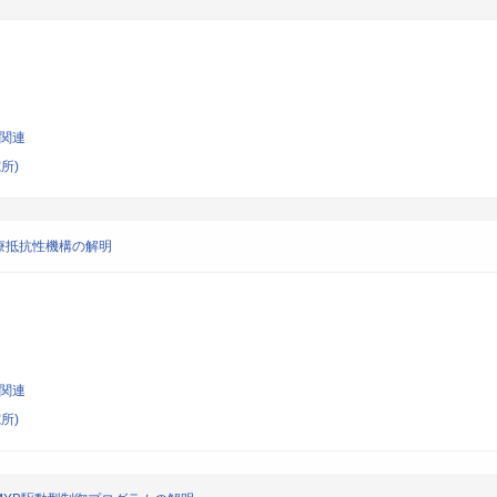
学関連
所)
療抵抗性機構の解明
学関連
所)