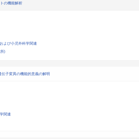
ントの機能解析
一般および小児外科学関連
所)
遺伝子変異の機能的意義の解明
科学関連