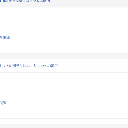
YB駆動型制御プログラムの解明
科学関連
の開発とLiquid Biopsyへの応用
学関連