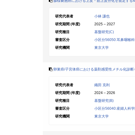
腺様嚢胞癌における上皮・筋上皮分化を規定するM
研究代表者
小林 謙也
研究期間 (年度)
2025 – 2027
研究種目
基盤研究(C)
審査区分
小区分56050:耳鼻咽喉
研究機関
東京大学
卵巣癌/子宮体癌における薬剤感受性メチル化診断キット
研究代表者
織田 克利
研究期間 (年度)
2024 – 2026
研究種目
基盤研究(B)
審査区分
小区分56040:産婦人科
研究機関
東京大学