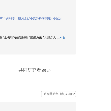
5010:外科学一般および小児外科学関連
/
小区分
 / 全長転写産物解析 / 腫瘍免疫 / 大腸がん
…
も
共同研究者
(
53
人)