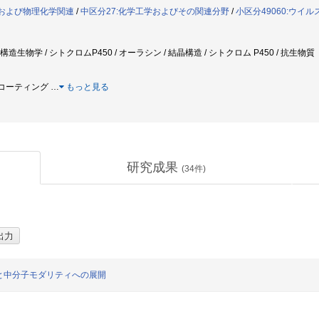
析および物理化学関連
/
中区分27:化学工学およびその関連分野
/
小区分49060:ウイ
 構造生物学 / シトクロムP450 / オーラシン / 結晶構造 / シトクロム P450 / 抗生物質
分子コーティング
…
もっと見る
研究成果
(
34
件)
と中分子モダリティへの展開