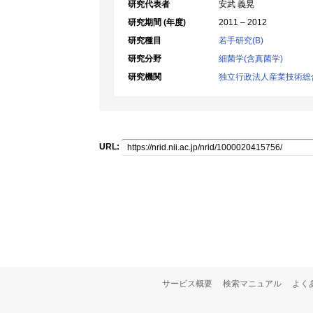
研究代表者
安武 義晃
研究期間 (年度)
2011 – 2012
研究種目
若手研究(B)
研究分野
細菌学(含真菌学)
研究機関
独立行政法人産業技術総
URL:
サービス概要
検索マニュアル
よく