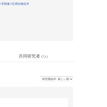
ルス学関連
/
応用生物化学
共同研究者
(
7
人)