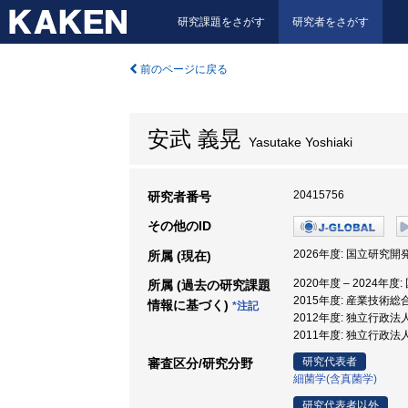
研究課題をさがす
研究者をさがす
前のページに戻る
安武 義晃
Yasutake Yoshiaki
20415756
研究者番号
その他のID
2026年度: 国立研究
所属 (現在)
2020年度 – 2024
所属 (過去の研究課題
2015年度: 産業技術
情報に基づく)
*注記
2012年度: 独立行政
2011年度: 独立行政
研究代表者
審査区分/研究分野
細菌学(含真菌学)
研究代表者以外