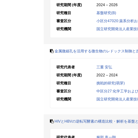
研究期間 (年度)
2024 – 2026
研究種目
基盤研究(B)
審査区分
小区分47020:薬系分
研究機関
国立研究開発法人産業技
金属微細孔を活用する微生物のレドックス制御と
研究代表者
三重 安弘
研究期間 (年度)
2022 – 2024
研究種目
挑戦的研究(萌芽)
審査区分
中区分27:化学工学およ
研究機関
国立研究開発法人産業技
HIVとHBVの逆転写酵素の構造比較・解析を基盤
研究代表者
服部 真一朗