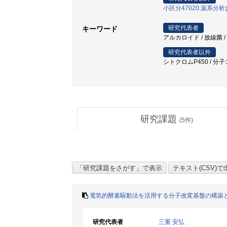
小区分47020:薬系分
研究代表者
キーワード
アルカロイド / 放線菌 /
研究代表者以外
シトクロムP450 / 
研究課題
(
5
件)
電気的酵素駆動法を活用する分子改変基盤の構築
研究代表者
三重 安弘