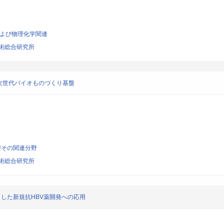
析および物理化学関連
術総合研究所
次世代バイオものづくり基盤
びその関連分野
術総合研究所
とした新規抗HBV薬開発への応用