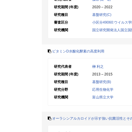
研究期間 (年度)
2020 – 2022
研究種目
基盤研究(C)
審査区分
小区分49060:ウイルス
研究機関
国立研究開発法人国立国
ビタミンD水酸化酵素の高度利用
研究代表者
榊 利之
研究期間 (年度)
2013 – 2015
研究種目
基盤研究(B)
研究分野
応用生物化学
研究機関
富山県立大学
オーラシンアルカロイドが示す強い抗菌活性とそ