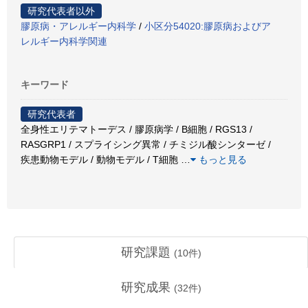
研究代表者以外
膠原病・アレルギー内科学
/
小区分54020:膠原病およびア
レルギー内科学関連
キーワード
研究代表者
全身性エリテマトーデス / 膠原病学 / B細胞 / RGS13 /
RASGRP1 / スプライシング異常 / チミジル酸シンターゼ /
疾患動物モデル / 動物モデル / T細胞
…
もっと見る
研究課題
(
10
件)
研究成果
(
32
件)