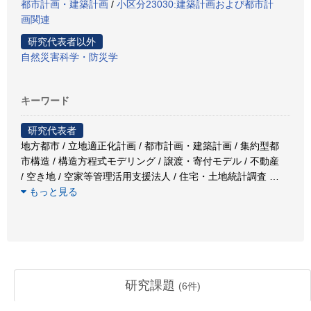
都市計画・建築計画
/
小区分23030:建築計画および都市計
画関連
研究代表者以外
自然災害科学・防災学
キーワード
研究代表者
地方都市 / 立地適正化計画 / 都市計画・建築計画 / 集約型都
市構造 / 構造方程式モデリング / 譲渡・寄付モデル / 不動産
/ 空き地 / 空家等管理活用支援法人 / 住宅・土地統計調査
…
もっと見る
研究課題
(
6
件)