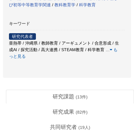
び初等中等教育学関連
/
教科教育学
/
科学教育
キーワード
研究代表者
亜熱帯 / 沖縄県 / 教師教育 / アーギュメント / 合意形成 / 生
成AI / 探究活動 / 高大連携 / STEAM教育 / 科学教育
…
も
っと見る
研究課題
(
13
件)
研究成果
(
82
件)
共同研究者
(
19
人)