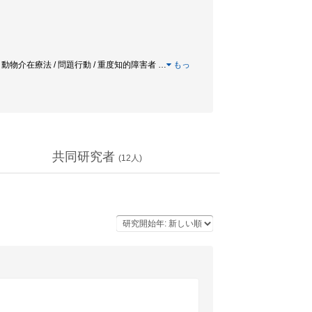
 / 動物介在療法 / 問題行動 / 重度知的障害者
…
もっ
共同研究者
(
12
人)