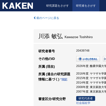
研究課題をさがす
研究者をさがす
前のページに戻る
川添 敏弘
Kawazoe Toshihiro
20439748
研究者番号
その他のID
2026年度: 酪農学園大学
所属 (現在)
2016年度: ヤマザキ学
所属 (過去の研究課題
2015年度: ヤマザキ学
情報に基づく)
*注記
2014年度: ヤマザキ学
2008年度: 東京家政大
2007年度: 東京家政大学
研究代表者
審査区分/研究分野
社会福祉学