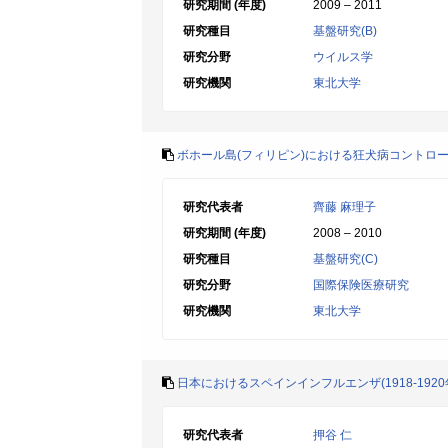
研究期間 (年度)
2009 – 2011
研究種目
基盤研究(B)
研究分野
ウイルス学
研究機関
東北大学
ボホール島(フィリピン)における狂犬病コントロ
研究代表者
齊藤 麻理子
研究期間 (年度)
2008 – 2010
研究種目
基盤研究(C)
研究分野
国際保険医療研究
研究機関
東北大学
日本におけるスペインインフルエンザ(1918-192
研究代表者
押谷 仁