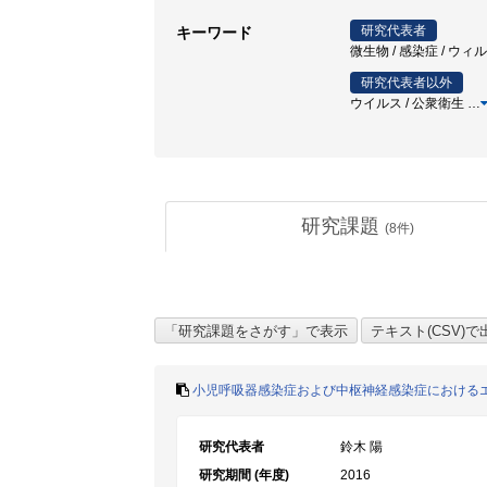
研究代表者
キーワード
微生物 / 感染症 / ウィ
研究代表者以外
ウイルス / 公衆衛生
…
研究課題
(
8
件)
小児呼吸器感染症および中枢神経感染症におけるエ
研究代表者
鈴木 陽
研究期間 (年度)
2016