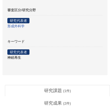
審査区分/研究分野
研究代表者
形成外科学
キーワード
研究代表者
神経再生
研究課題
(
1
件)
研究成果
(
2
件)