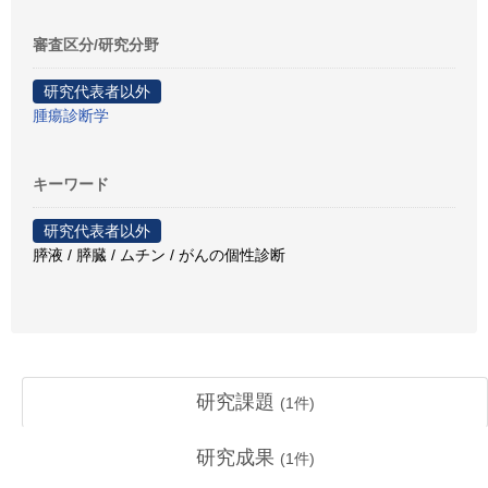
審査区分/研究分野
研究代表者以外
腫瘍診断学
キーワード
研究代表者以外
膵液 / 膵臓 / ムチン / がんの個性診断
研究課題
(
1
件)
研究成果
(
1
件)