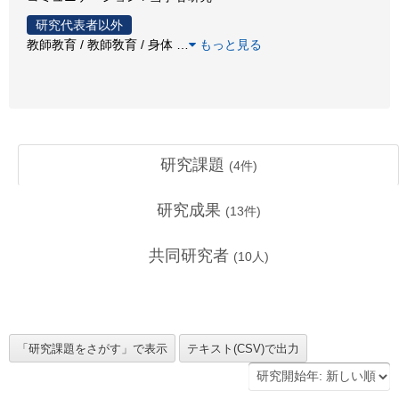
研究代表者以外
教師教育 / 教師敎育 / 身体
…
もっと見る
研究課題
(
4
件)
研究成果
(
13
件)
共同研究者
(
10
人)