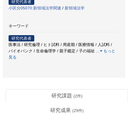
研究代表者
小区分05070:新領域法学関連
/
新領域法学
キーワード
研究代表者
医事法 / 研究倫理 / ヒト試料 / 周産期 / 医療情報 / 人試料 /
バイオバンク / 生命倫理学 / 親子鑑定 / 子の福祉
…
もっと
見る
研究課題
(
2
件)
研究成果
(
29
件)