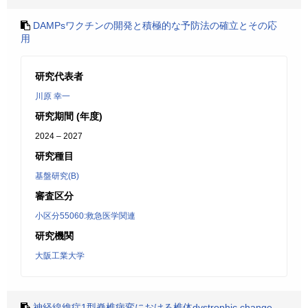
DAMPsワクチンの開発と積極的な予防法の確立とその応
用
研究代表者
川原 幸一
研究期間 (年度)
2024 – 2027
研究種目
基盤研究(B)
審査区分
小区分55060:救急医学関連
研究機関
大阪工業大学
神経線維症1型脊椎病変における椎体dystrophic change