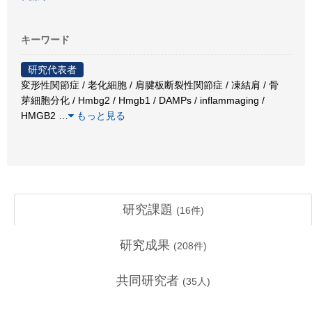
キーワード
研究代表者
変形性関節症 / 老化細胞 / 肩腱板断裂性関節症 / 凍結肩 / 骨
芽細胞分化 / Hmbg2 / Hmgb1 / DAMPs / inflammaging /
HMGB2
…
もっと見る
研究課題
(
16
件)
研究成果
(
208
件)
共同研究者
(
35
人)