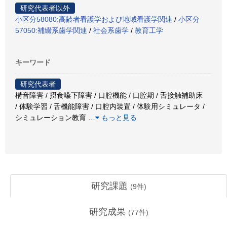
研究代表者以外
小区分58080:高齢者看護学および地域看護学関連
/
小区分
57050:補綴系歯学関連
/
社会系歯学
/
教育工学
キーワード
研究代表者
構音障害 / 摂食嚥下障害 / 口腔機能 / 口腔期 / 舌接触補助床
/ 体験学習 / 舌機能障害 / 口腔内装置 / 体験用シミュレータ /
シミュレーション教育
…
もっと見る
研究課題
(
9
件)
研究成果
(
77
件)