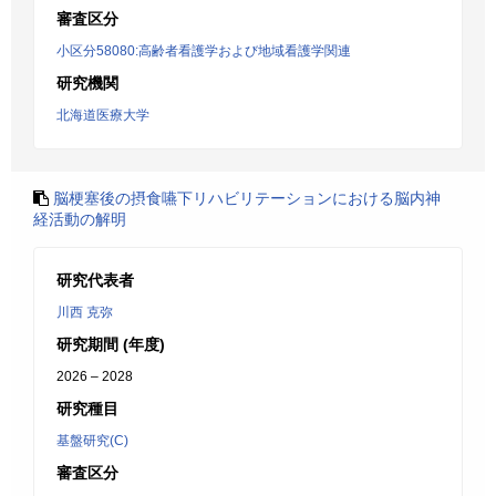
審査区分
小区分58080:高齢者看護学および地域看護学関連
研究機関
北海道医療大学
脳梗塞後の摂食嚥下リハビリテーションにおける脳内神
経活動の解明
研究代表者
川西 克弥
研究期間 (年度)
2026 – 2028
研究種目
基盤研究(C)
審査区分