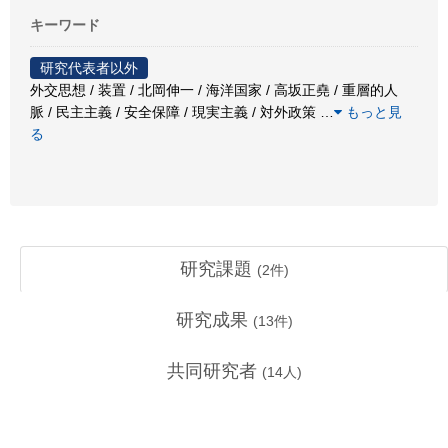
キーワード
研究代表者以外
外交思想 / 装置 / 北岡伸一 / 海洋国家 / 高坂正堯 / 重層的人
脈 / 民主主義 / 安全保障 / 現実主義 / 対外政策
…
もっと見
る
研究課題
(
2
件)
研究成果
(
13
件)
共同研究者
(
14
人)