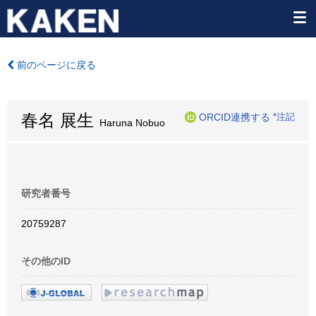
前のページに戻る
春名 展生
ORCID連携する
*注記
Haruna Nobuo
研究者番号
20759287
その他のID