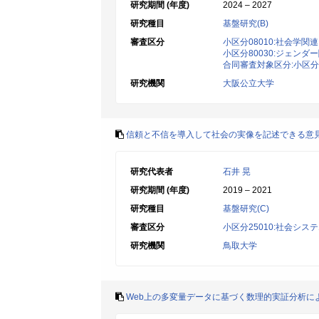
研究期間 (年度)
2024 – 2027
研究種目
基盤研究(B)
審査区分
小区分08010:社会学関連
小区分80030:ジェンダ
合同審査対象区分:小区分8
研究機関
大阪公立大学
信頼と不信を導入して社会の実像を記述できる意
研究代表者
石井 晃
研究期間 (年度)
2019 – 2021
研究種目
基盤研究(C)
審査区分
小区分25010:社会シス
研究機関
鳥取大学
Web上の多変量データに基づく数理的実証分析に