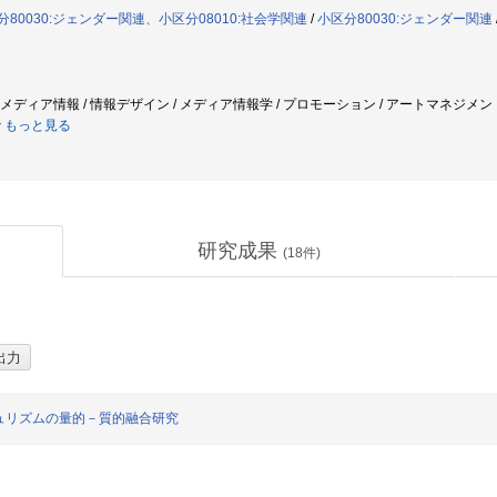
80030:ジェンダー関連、小区分08010:社会学関連
/
小区分80030:ジェンダー関連
/ メディア情報 / 情報デザイン / メディア情報学 / プロモーション / アートマネジメント 
もっと見る
研究成果
(
18
件)
ュリズムの量的－質的融合研究