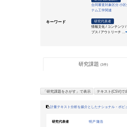
合同審査対象区分:小区分
テム工学関連
研究代表者
キーワード
情報文化 / コンテンツ 
ブス / アウトリーチ
…
研究課題
(
3
件)
計量テキスト分析を媒介としたナショナル・ポピ
研究代表者
明戸 隆浩