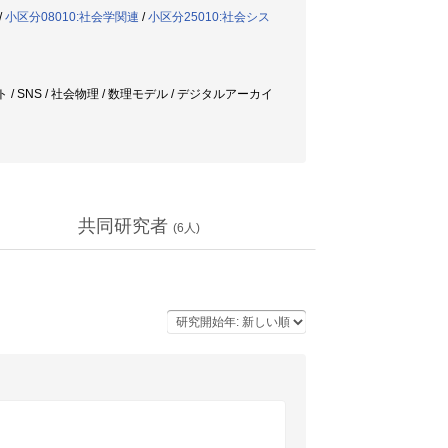
/
小区分08010:社会学関連
/
小区分25010:社会シス
/ SNS / 社会物理 / 数理モデル / デジタルアーカイ
共同研究者
(
6
人)