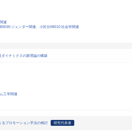
ー関連
0030:ジェンダー関連、小区分08010:社会学関連
見ダイナミクスの新理論の構築
テム工学関連
よるプロモーション手法の検討
研究代表者