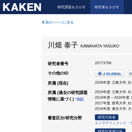
研究課題をさがす
研究者をさがす
前のページに戻る
川畑 泰子
KAWAHATA YASUKO
20773708
研究者番号
その他のID
2026年度: 立教大学, 
所属 (現在)
2024年度: 立教大学, 
所属 (過去の研究課題
2019年度 – 2020年
情報に基づく)
*注記
2017年度: 群馬大学, 
2016年度: 東京大学
研究代表者
審査区分/研究分野
エンタテインメント・
研究代表者以外