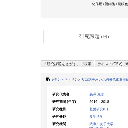
化作用 / 視細胞 / 網
研究課題
(
1
件)
キチン・キトサンオリゴ糖を用いた網膜色素変性
研究代表者
義澤 克彦
研究期間 (年度)
2016 – 2018
研究種目
基盤研究(C)
研究分野
食生活学
研究機関
武庫川女子大学