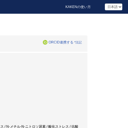
KAKENの使い方
ORCID連携する
*注記
 / N-メチル-N-ニトロソ尿素 / 酸化ストレス / 抗酸