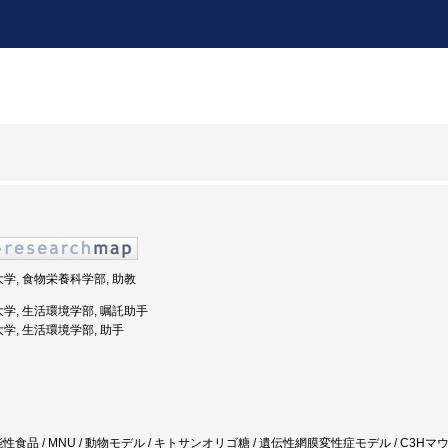
大学, 食物栄養科学部, 助教
大学, 生活環境学部, 嘱託助手
大学, 生活環境学部, 助手
食品 / MNU / 動物モデル / キトサンオリゴ糖 / 遺伝性網膜変性症モデル / C3Hマウス