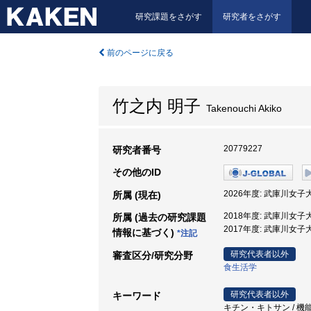
研究課題をさがす
研究者をさがす
前のページに戻る
竹之内 明子
Takenouchi Akiko
20779227
研究者番号
その他のID
2026年度: 武庫川女子
所属 (現在)
2018年度: 武庫川女子
所属 (過去の研究課題
2017年度: 武庫川女子
情報に基づく)
*注記
研究代表者以外
審査区分/研究分野
食生活学
研究代表者以外
キーワード
キチン・キトサン / 機能性