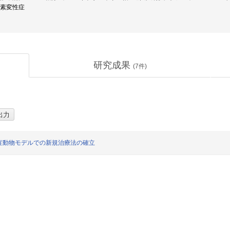
膜色素変性症
研究成果
(
7
件)
症動物モデルでの新規治療法の確立