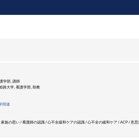
看護学部, 講師
: 姫路大学, 看護学部, 助教
護学関連
家族の思い / 看護師の認識 / 心不全緩和ケアの認識 / 心不全の緩和ケア / ACP / 意思