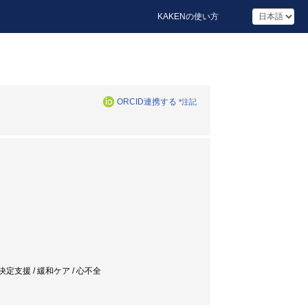
KAKENの使い方
ORCID連携する
*注記
決定支援 / 緩和ケア / 心不全