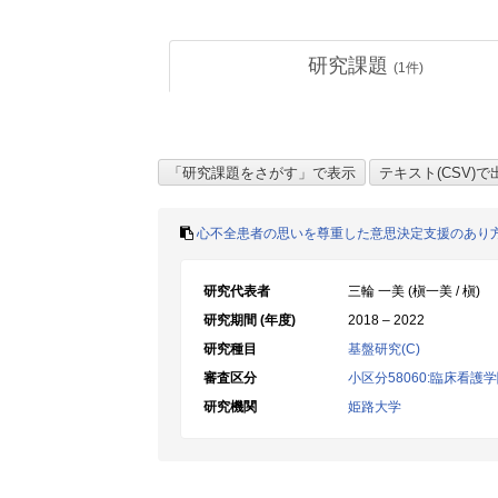
研究課題
(
1
件)
心不全患者の思いを尊重した意思決定支援のあり
研究代表者
三輪 一美 (槇一美 / 槇)
研究期間 (年度)
2018 – 2022
研究種目
基盤研究(C)
審査区分
小区分58060:臨床看護
研究機関
姫路大学