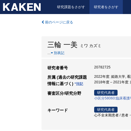
研究課題をさがす
研究者をさがす
前のページに戻る
三輪 一美
ミワ カズミ
…
別表記
20782725
研究者番号
2022年度: 姫路大学, 
所属 (過去の研究課題
2018年度 – 2021年度
情報に基づく)
*注記
研究代表者
審査区分/研究分野
小区分58060:臨床看
研究代表者
キーワード
心不全末期患者 / 患者・