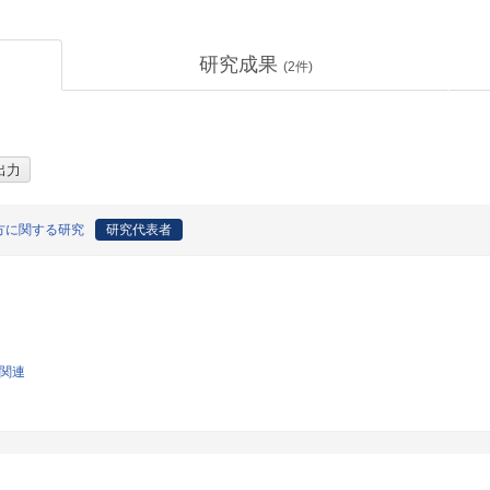
研究成果
(
2
件)
方に関する研究
研究代表者
学関連