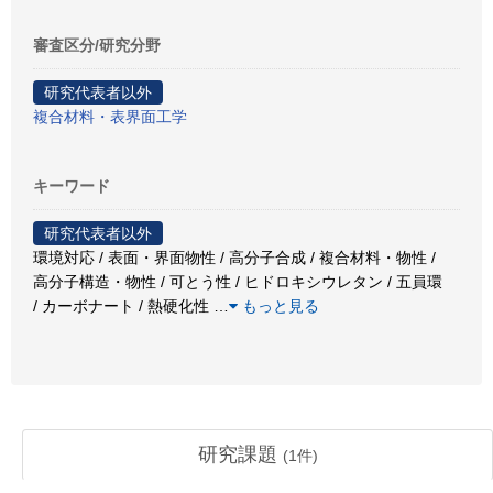
審査区分/研究分野
研究代表者以外
複合材料・表界面工学
キーワード
研究代表者以外
環境対応 / 表面・界面物性 / 高分子合成 / 複合材料・物性 /
高分子構造・物性 / 可とう性 / ヒドロキシウレタン / 五員環
/ カーボナート / 熱硬化性
…
もっと見る
研究課題
(
1
件)