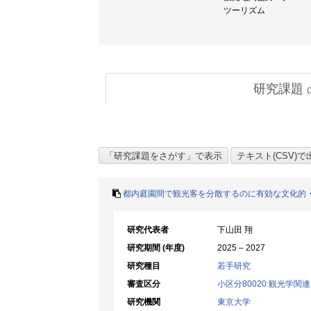
ツーリズム
研究課題
(
都内庭園間で観光客を分散するのに有効な文化的
研究代表者
下山田 翔
研究期間 (年度)
2025 – 2027
研究種目
若手研究
審査区分
小区分80020:観光学関連
研究機関
東京大学