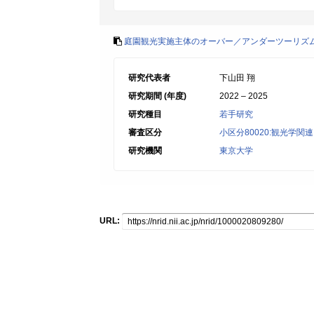
庭園観光実施主体のオーバー／アンダーツーリズ
研究代表者
下山田 翔
研究期間 (年度)
2022 – 2025
研究種目
若手研究
審査区分
小区分80020:観光学関連
研究機関
東京大学
URL: