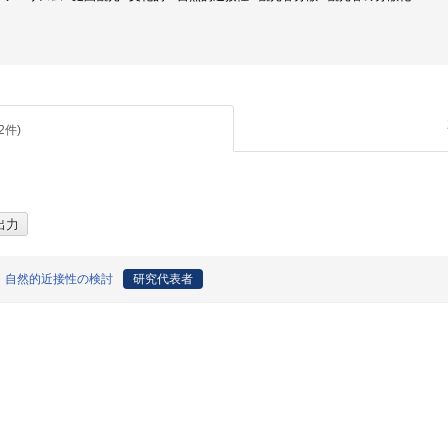
2
件)
・自然的近接性の検討
研究代表者