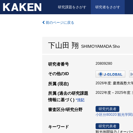
研究課題をさがす
研究者をさがす
前のページに戻る
下山田 翔
SHIMOYAMADA Sho
20809280
研究者番号
その他のID
2026年度: 慶應義塾大学
所属 (現在)
2022年度 – 2025
所属 (過去の研究課題
情報に基づく)
*注記
研究代表者
審査区分/研究分野
小区分80020:観光学関
研究代表者
キーワード
観光地間協力 / オーバーツ