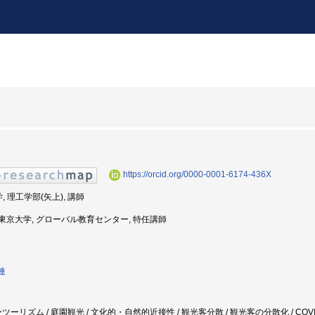
https://orcid.org/0000-0001-6174-436X
, 理工学部(矢上), 講師
年度: 東京大学, グローバル教育センター, 特任講師
連
ーリズム / 庭園観光 / 文化的・自然的近接性 / 観光客分散 / 観光客の分散化 / COVI