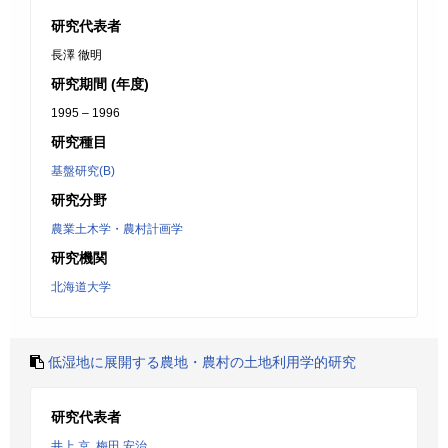
研究代表者
長澤 徹明
研究期間 (年度)
1995 – 1996
研究種目
基盤研究(B)
研究分野
農業土木学・農村計画学
研究機関
北海道大学
低湿地に展開する農地・農村の土地利用学的研究
研究代表者
井上 京
,
梅田 安治