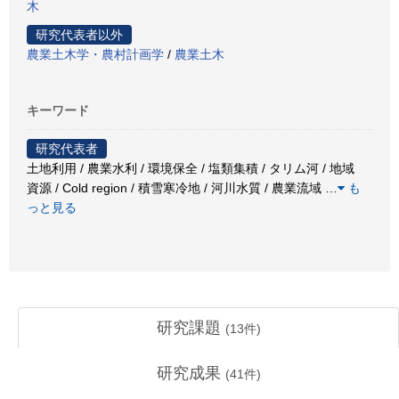
木
研究代表者以外
農業土木学・農村計画学
/
農業土木
キーワード
研究代表者
土地利用 / 農業水利 / 環境保全 / 塩類集積 / タリム河 / 地域
資源 / Cold region / 積雪寒冷地 / 河川水質 / 農業流域
…
も
っと見る
研究課題
(
13
件)
研究成果
(
41
件)