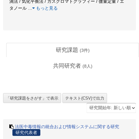
滴法 / 気化平衡法 / ガスクロマトグラフィー / 微量定量 / エ
タノール
…
もっと見る
研究課題
(
3
件)
共同研究者
(
8
人)
法医中毒情報の統合および情報システムに関する研究
研究代表者