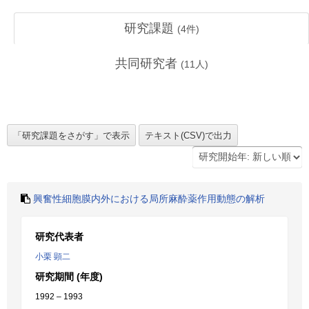
研究課題
(
4
件)
共同研究者
(
11
人)
興奮性細胞膜内外における局所麻酔薬作用動態の解析
研究代表者
小栗 顕二
研究期間 (年度)
1992 – 1993