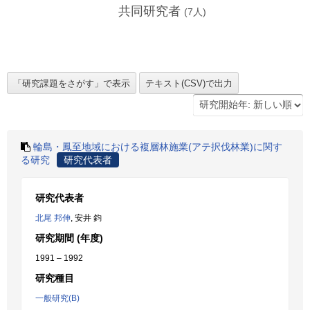
共同研究者
(
7
人)
輪島・鳳至地域における複層林施業(アテ択伐林業)に関す
る研究
研究代表者
研究代表者
北尾 邦伸
, 安井 鈞
研究期間 (年度)
1991 – 1992
研究種目
一般研究(B)