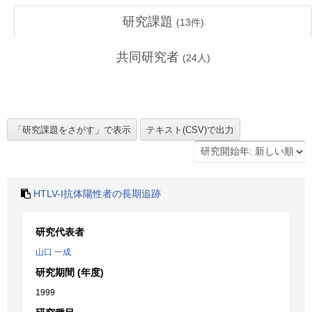
研究課題
(
13
件)
共同研究者
(
24
人)
HTLV-I抗体陽性者の長期追跡
研究代表者
山口 一成
研究期間 (年度)
1999