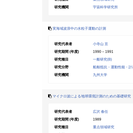
研究機関
宇宙科学研究所
実海域波浪中の水粒子運動の計測
研究代表者
小寺山 亘
研究期間 (年度)
1990 – 1991
研究種目
一般研究(B)
研究分野
船舶抵抗・運動性能・計
研究機関
九州大学
マイクロ波による地球環境計測のための基礎研究
研究代表者
広沢 春任
研究期間 (年度)
1989
研究種目
重点領域研究