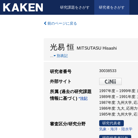
研究課題をさがす
研究者をさがす
前のページに戻る
光易 恒
MITSUTASU Hisashi
…
別表記
30038533
研究者番号
外部サイト
1997年度 – 1999年
所属 (過去の研究課題
1989年度 – 1991年
情報に基づく)
*注記
1987年度: 九州大学,
1986年度: 九大, 応用
1985年度: 九州大学, 
研究代表者
審査区分/研究分野
気象・海洋・陸水学