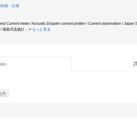
動性能・計画
d Current meter / Acoustic Doppler current profiler / Current observation / Japan 
ブル / 係留式流速計
…
もっと見る
8
件)