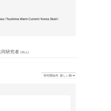
Sea / Tsushima Warm Current / Korea Strait /
共同研究者
(
36
人)