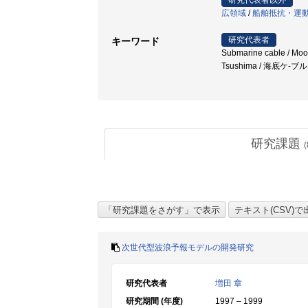
研究代表者以外
広領域
/
船舶抵抗・運
研究代表者
キーワード
Submarine cable / Moore
Tsushima / 海底ケ-
研究課題
(
次世代型波浪予報モデルの開発研究
研究代表者
増田 章
研究期間 (年度)
1997 – 1999