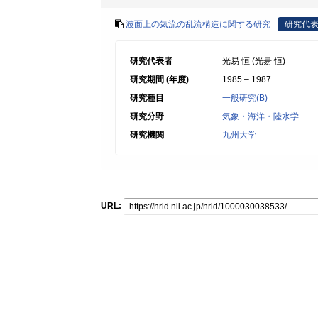
波面上の気流の乱流構造に関する研究
研究代
研究代表者
光易 恒 (光昜 恒)
研究期間 (年度)
1985 – 1987
研究種目
一般研究(B)
研究分野
気象・海洋・陸水学
研究機関
九州大学
URL: