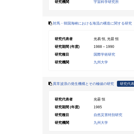
研究機関
宇宙科学研究所
対馬・韓国海峽における海流の構造に関する研究
研究代表者
光易 恒, 光昜 恒
研究期間 (年度)
1988 – 1990
研究種目
国際学術研究
研究機関
九州大学
異常波浪の発生機構とその極値の研究
研究代
研究代表者
光昜 恒
研究期間 (年度)
1985
研究種目
自然災害特別研究
研究機関
九州大学