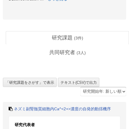
研究課題
(
3
件)
共同研究者
(
3
人)
ネズミ副腎髄質細胞内Ca^<2+>濃度の自発的動揺機序
研究代表者