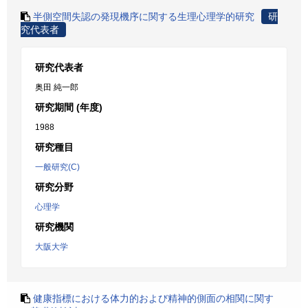
半側空間失認の発現機序に関する生理心理学的研究
研
究代表者
研究代表者
奥田 純一郎
研究期間 (年度)
1988
研究種目
一般研究(C)
研究分野
心理学
研究機関
大阪大学
健康指標における体力的および精神的側面の相関に関す