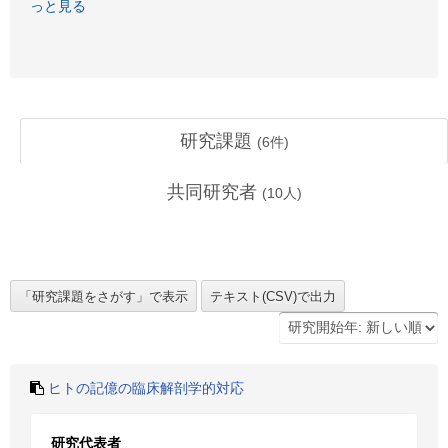
っと見る
研究課題
(
6
件)
共同研究者
(
10
人)
ヒトの記億の臨床解剖学的対応
研究代表者