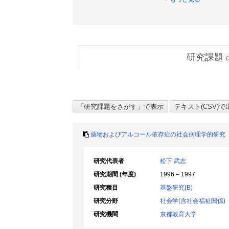
研究課題
(
薬物およびアルコール依存症の社会病理学的研究
研究代表者
松下 武志
研究期間 (年度)
1996 – 1997
研究種目
基盤研究(B)
研究分野
社会学(含社会福祉関係)
研究機関
京都教育大学