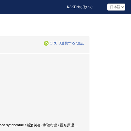
KAKENの使い方
ORCID連携する
*注記
ependence syndorome / 断酒例会 / 断酒行動 / 匿名原理
…