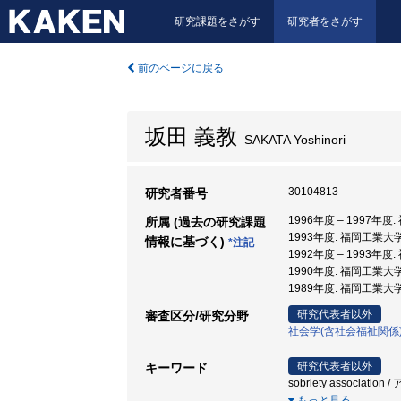
研究課題をさがす
研究者をさがす
前のページに戻る
坂田 義教
SAKATA Yoshinori
30104813
研究者番号
1996年度 – 1997年度
所属 (過去の研究課題
1993年度: 福岡工業大学
情報に基づく)
*注記
1992年度 – 1993年度
1990年度: 福岡工業大学
1989年度: 福岡工業大学
研究代表者以外
審査区分/研究分野
社会学(含社会福祉関係
研究代表者以外
キーワード
sobriety associatio
もっと見る